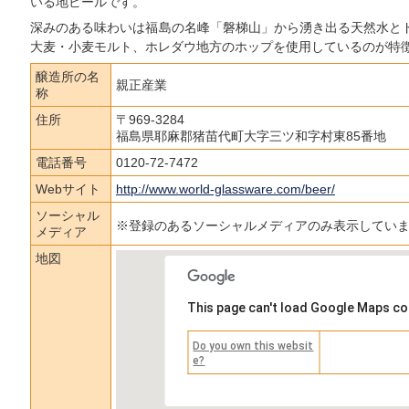
いる地ビールです。
深みのある味わいは福島の名峰「磐梯山」から湧き出る天然水と
大麦・小麦モルト、ホレダウ地方のホップを使用しているのが特
醸造所の名
親正産業
称
住所
〒969-3284
福島県耶麻郡猪苗代町大字三ツ和字村東85番地
電話番号
0120-72-7472
Webサイト
http://www.world-glassware.com/beer/
ソーシャル
※登録のあるソーシャルメディアのみ表示してい
メディア
地図
This page can't load Google Maps co
Do you own this websit
e?