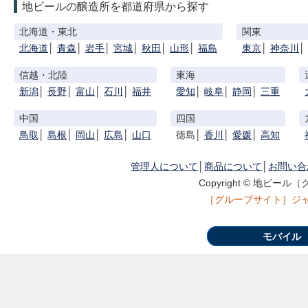
地ビールの醸造所を都道府県から探す
北海道・東北
関東
北海道
│
青森
│
岩手
│
宮城
│
秋田
│
山形
│
福島
東京
│
神奈川
│
信越・北陸
東海
新潟
│
長野
│
富山
│
石川
│
福井
愛知
│
岐阜
│
静岡
│
三重
中国
四国
鳥取
│
島根
│
岡山
│
広島
│
山口
徳島│
香川
│
愛媛
│
高知
管理人について
│
商品について
│
お問い合
Copyright © 地ビール（ク
［グループサイト］
ジ
モバイル