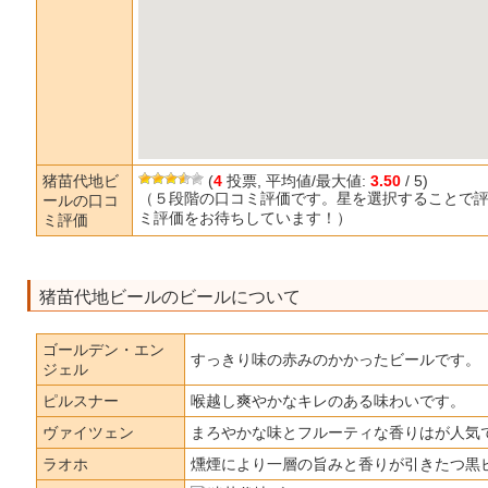
猪苗代地ビ
(
4
投票, 平均値/最大値:
3.50
/ 5)
（５段階の口コミ評価です。星を選択することで
ールの口コ
ミ評価をお待ちしています！）
ミ評価
猪苗代地ビールのビールについて
ゴールデン・エン
すっきり味の赤みのかかったビールです。
ジェル
ピルスナー
喉越し爽やかなキレのある味わいです。
ヴァイツェン
まろやかな味とフルーティな香りはが人気
ラオホ
燻煙により一層の旨みと香りが引きたつ黒