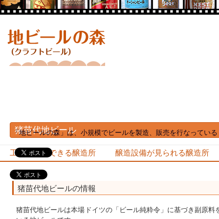
猪苗代地ビール
「地ビールの森」は、小規模でビールを製造、販売を行なっている 
工場見学のできる醸造所
醸造設備が見られる醸造所
猪苗代地ビールの情報
猪苗代地ビールは本場ドイツの「ビール純粋令」に基づき副原料