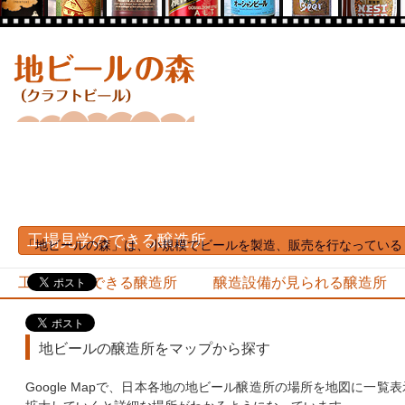
工場見学のできる醸造所
「地ビールの森」は、小規模でビールを製造、販売を行なっている 
工場見学のできる醸造所
醸造設備が見られる醸造所
地ビールの醸造所をマップから探す
Google Mapで、日本各地の地ビール醸造所の場所を地図に一覧