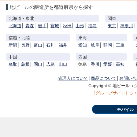
地ビールの醸造所を都道府県から探す
北海道・東北
関東
北海道
│
青森
│
岩手
│
宮城
│
秋田
│
山形
│
福島
東京
│
神奈川
│
信越・北陸
東海
新潟
│
長野
│
富山
│
石川
│
福井
愛知
│
岐阜
│
静岡
│
三重
中国
四国
鳥取
│
島根
│
岡山
│
広島
│
山口
徳島│
香川
│
愛媛
│
高知
管理人について
│
商品について
│
お問い合
Copyright © 地ビール（ク
［グループサイト］
ジ
モバイル