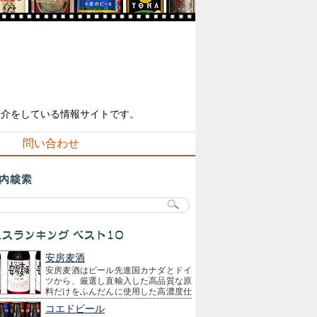
紹介をしている情報サイトです。
問い合わせ
安房麦酒
安房麦酒はビール先進国カナダとドイ
ツから、厳選し直輸入した高品質な原
料だけをふんだんに使用した高濃度仕
込みの贅沢なビールです。
コエドビール
良質の有機栽培モルトから抽出された高濃度の麦