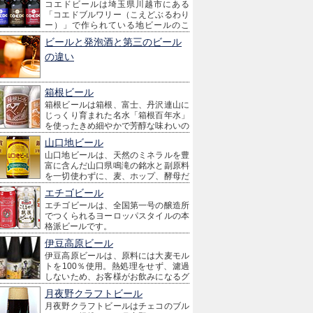
コエドビールは埼玉県川越市にある
汁に、香り高いホップとそれぞれのテイストに合
「コエドブルワリー（こえどぶるわり
わせて選び抜かれた酵母をいれて、最新の設備で
ー）」で作られている地ビールのこ
細心の注意をはらって丁寧に丁寧に愛情を込めて
と。
仕込みました。
ビールと発泡酒と第三のビール
コエドとは小江戸のことで、川越が江戸時代に江
の違い
戸の台所として栄えていたため、「江戸のように
栄えた町」「江戸時代を感じさせる町」の意味を
こめて小江戸と呼ばれています。
箱根ビール
箱根ビールは箱根、富士、丹沢連山に
じっくり育まれた名水「箱根百年水」
を使ったきめ細やかで芳醇な味わいの
地ビールです。
山口地ビール
山口地ビールは、天然のミネラルを豊
富に含んだ山口県鳴滝の銘水と副原料
を一切使わずに、麦、ホップ、酵母だ
けで作られた地ビールです。
エチゴビール
酵母の生きている新鮮さ、独特のまろやかさ、コ
エチゴビールは、全国第一号の醸造所
クと深みのある作りたての味が特徴です。
でつくられるヨーロッパスタイルの本
格派ビールです。
瓶ビールの他に缶ビールのラインナップも充実し
伊豆高原ビール
ていて、全国どこでも比較手に入りやすいのも特
伊豆高原ビールは、原料には大麦モル
徴です。
トを100％使用。熱処理をせず、濾過
しないため、お客様がお飲みになるグ
ラスやボトルには生きた酵母が何千何万とそのま
月夜野クラフトビール
ま入っています。
月夜野クラフトビールはチェコのブル
これは、醸造開始からお客様の喉を通過するまで