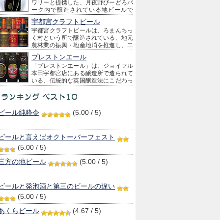
ワリーと提携した、月夜野びーどろパ
わずか3～4週間という製造直売だからできること
ーク内で醸造されている地ビールで
です。
す。
宇都宮クラフトビール
宇都宮クラフトビールは、ろまんちっ
く村という所で醸造されている、地元
農林業の振興・地産地消を推進し、二
条大麦（ビール麦）の産地栃木県宇都宮産の麦芽
プレストンエール
を使用した地ビールです。
「プレストンエール」は、ジョイフル
地元の方々に支持していただける味づくりを目標
本田宇都宮店にある醸造所で造られて
とし、栃木に根付いたブルワリーを目指します。
いる、伝統的な英国醸造法にこだわっ
た本格的なクラフトビール（地ビール）です。
ビール純粋令
(5.00 / 5)
ビールと言えばオクトーバーフェスト
(5.00 / 5)
三方の地ビール
(5.00 / 5)
ビールと発泡酒と第三のビールの違い
(5.00 / 5)
あくらビール
(4.67 / 5)