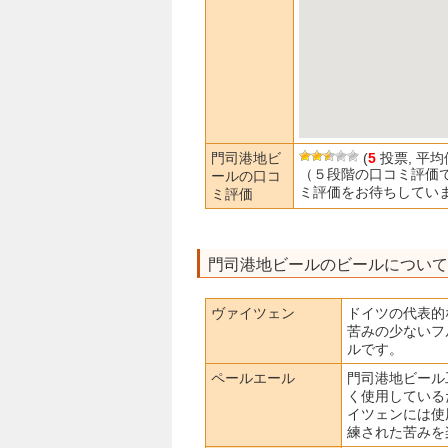
門司港地ビ
(
5
投票, 平均
（５段階の口コミ評価
ールの口コ
ミ評価をお待ちしてい
ミ評価
門司港地ビールのビールについて
ヴァイツェン
ドイツの代表的
苦みの少ないフ
ルです。
ペールエール
門司港地ビール
く使用している
イツェンには使
練された苦みを