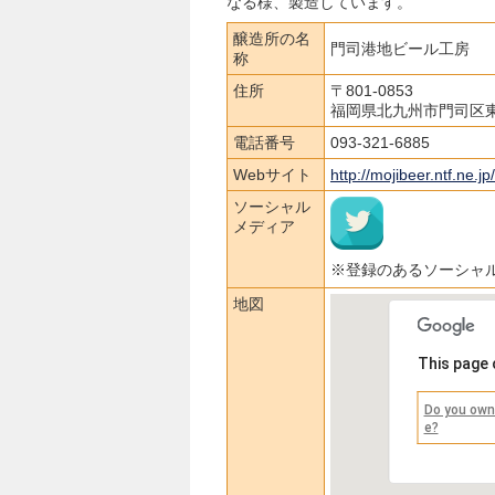
なる様、製造しています。
醸造所の名
門司港地ビール工房
称
住所
〒801-0853
福岡県北九州市門司区
電話番号
093-321-6885
Webサイト
http://mojibeer.ntf.ne.jp
ソーシャル
メディア
※登録のあるソーシャ
地図
This page 
Do you own
e?