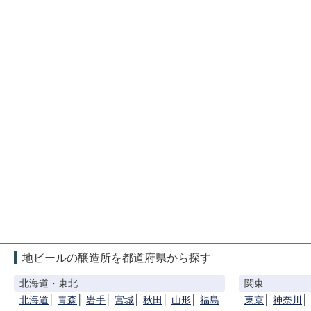
地ビールの醸造所を都道府県から探す
北海道・東北
関東
北海道
│
青森
│
岩手
│
宮城
│
秋田
│
山形
│
福島
東京
│
神奈川
│