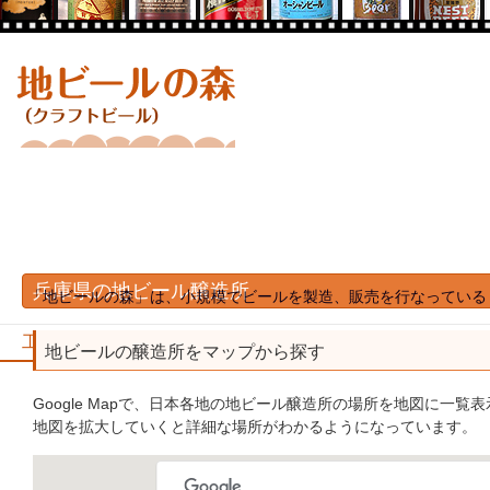
兵庫県の地ビール醸造所
「地ビールの森」は、小規模でビールを製造、販売を行なっている 
工場見学のできる醸造所
醸造設備が見られる醸造所
地ビールの醸造所をマップから探す
Google Mapで、日本各地の地ビール醸造所の場所を地図に一覧
地図を拡大していくと詳細な場所がわかるようになっています。