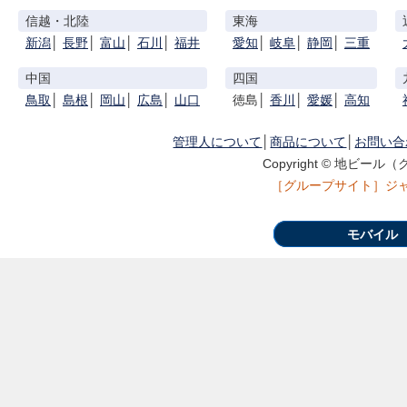
信越・北陸
東海
新潟
│
長野
│
富山
│
石川
│
福井
愛知
│
岐阜
│
静岡
│
三重
中国
四国
鳥取
│
島根
│
岡山
│
広島
│
山口
徳島│
香川
│
愛媛
│
高知
管理人について
│
商品について
│
お問い合
Copyright © 地ビール（ク
［グループサイト］
ジ
モバイル